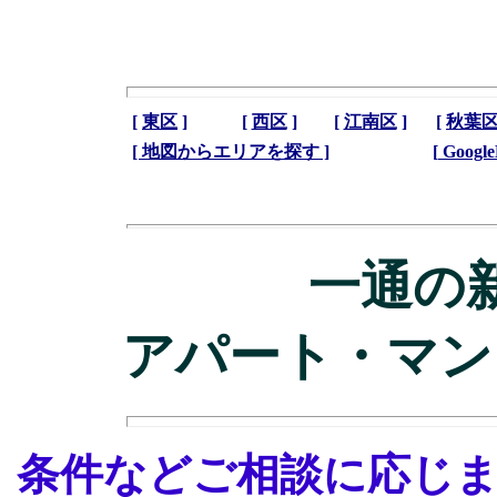
[
東区
]
[
西区
]
[
江南区
]
[
秋葉
[ 地図からエリアを探す ]
[
Googl
一通の
アパート・マン
条件などご相談に応じ