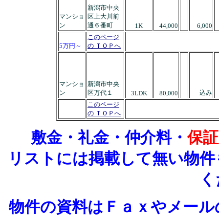
新潟市中央
マンショ
区上大川前
ン
通６番町
1K
44,000
6,000
このページ
5万円～
の ＴＯＰへ
マンショ
新潟市中央
ン
区万代１
込み
3LDK
80,000
このページ
の ＴＯＰへ
敷金・礼金・仲介料・
保証
リストには掲載して無い物件
く
物件の資料はＦａｘやメール