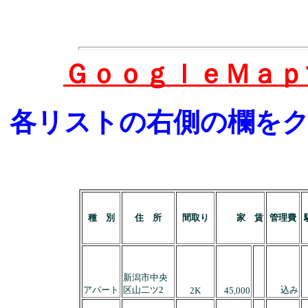
ＧｏｏｇｌｅＭａｐ
各リストの右側の欄を
種 別
住 所
間取り
家 賃
管理費
新潟市中央
アパート
区山二ツ2
込み
2K
45
,000